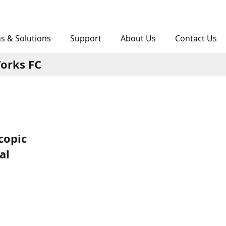
ns & Solutions
Support
About Us
Contact Us
orks FC
copic
al