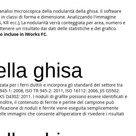
analisi microscopica della nodularità della ghisa. Il software
ona in classi di forma e dimensione. Analizzando l'immagine
S, KR ecc.), La nodularità verrà conteggiata per area, numero e
tenere un risultato dai dati delle statistiche e del grafico.
o incluse in iWorks FC.
ella ghisa
zzata per i ferri duttili e incorpora gli standard del settore tra
45-1: 2008, ISO TR 945-2: 2011, ISO 16112: 2006, JIS G5502:
KS D4302: 2011. I noduli di grafite possono essere identificati e
Inoltre, il contenuto di ferrite e perlite del campione può
ificazione di noduli e ferrite viene eseguita semplicemente
le immagini che consente all'operatore di rivedere i risultati