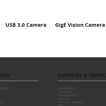
coerenti e di alta
conveniente.
USB 3.0 Camera
GigE Vision Camera
ANY
SUPPORT & SERVI
t Team
Applications
Download
Tutorial Videos
Warranty
nts
Terms & Conditions
FAQ