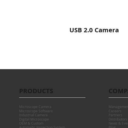
immagini microscopiche 
qualità in modo 
USB 2.0 Camera
PRODUCTS
COMP
Microscope Camera
Managemen
Microscope Software
Careers
Industrial Camera
Partners
Digital Microscope
Distributors
OEM & Custom
News & Eve
Automatic Inspection System
Blog