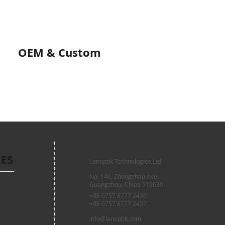
OEM & Custom
CES
Lanoptik Technologies Ltd
No. 140, Zhongshan Ave.
Guangzhou, China 510630
+86 0757 8777 2430
+86 0757 8777 2437
info@lanoptik.com